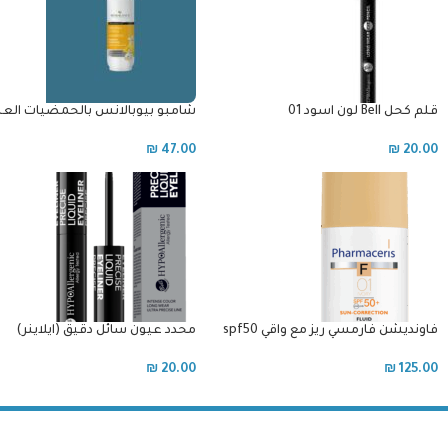
قلم كحل Bell لون اسود 01
شامبو بيوبالانس بالحمضيات ال
₪
47.00
₪
20.00
فاونديشن فارمسي ريز مع واقي spf50
محدد عيون سائل دقيق (ايلاينر)
الطبي السائل درجة 1 فاتح للبشرة
المختلطة و العادية و الجافة
₪
20.00
₪
125.00