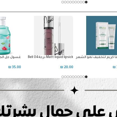
Matt liqu درجة04 Bell
غسول جل الجسم بالكرز
غسول تفتيح ر
هيلث
₪
35.00
₪
₪
50.00