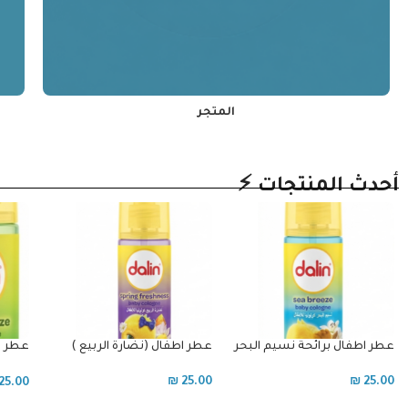
المتجر
أحدث المنتجات ⚡
عطر اطفال (نضارة الربيع )
عطر اطفال برائحة الحمضيات ,
عطر ل
الياسمين , المسك
25.00
₪
25.00
₪
25.00