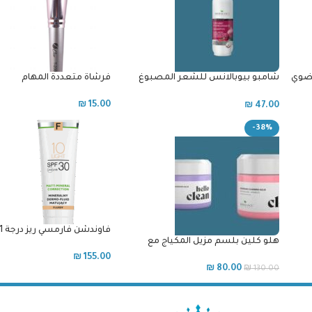
عضوي
شامبو بيوبالانس للشعر المصبوغ
فرشاة متعددة المهام
بالرمان
₪
15.00
₪
47.00
-38%
هلو كلين بلسم مزيل المكياج مع
واقي SPF30 للبشرات الدهن
السكوالين والبيسابولول/ هلو كلين
المعرضة للحب
₪
155.00
بلسم مزيل مكياج مع حمض
₪
80.00
₪
130.00
الهايلورونيك – عدد2