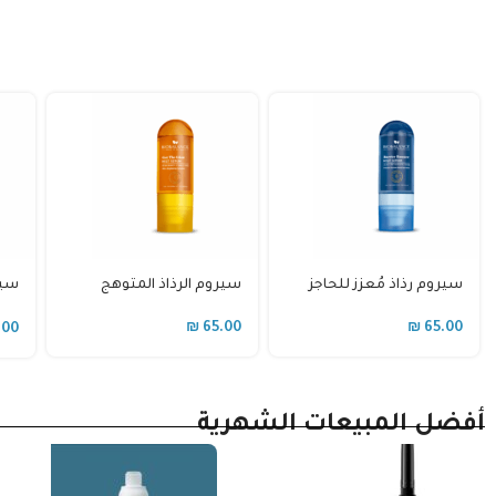
ماء المسيلر للبشرة
مزيل عرق بيوبالانس دراي
للتجاعيد
آند سمووث
₪
47.00
₪
60.00
أفضل المبيعات الشهرية