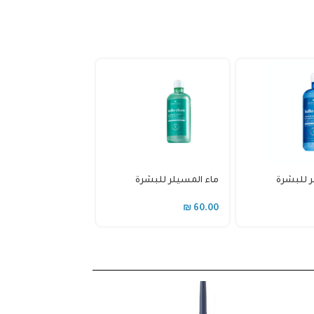
 الهيلوكلين للبشرة
واقي شمس لمنع
اسة
التصبغات لجميع البشرات
ستيك لغرض التجديد
₪
75.00
₪
5