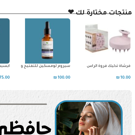
منتجات مختارة لك ❤
سيروم لومسكين للتفتيح و
ابسيفا كريم لتخفيف نمو الشعر
id lipsick
لتوحيد لون البشرة بيوبالانس
للوجه والجسم
20.00
₪
75.00
₪
100.00