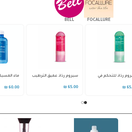
BELL
FOCALLURE
مزيل عرق بيوبالانس مع
مزيل عرق بيوبالانس
غسول
تفتيح دراي آند وايت
سبورت للرجال
الحس
5.00
₪
47.00
₪
47.00