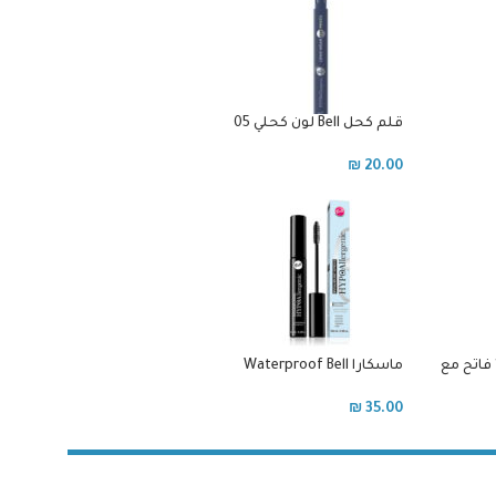
قلم كحل Bell لون كحلي 05
₪
20.00
فاوندشن فارمسي ريز درجة 1 فاتح مع
ماسكارا Waterproof Bell
ية و
₪
35.00