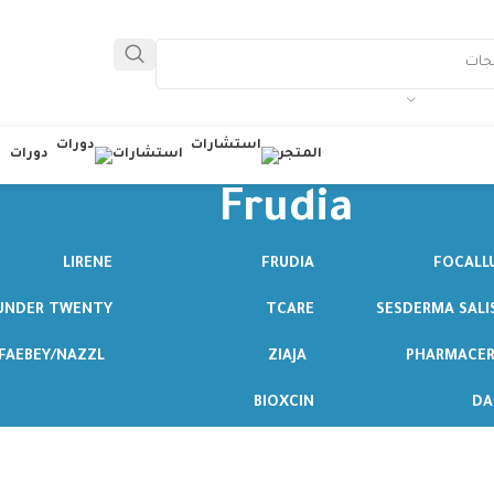
المتجر
استشارات
دورات
Frudia
LIRENE
FRUDIA
FOCALL
UNDER TWENTY
TCARE
SESDERMA SALI
FAEBEY/NAZZL
ZIAJA
PHARMACER
BIOXCIN
DA