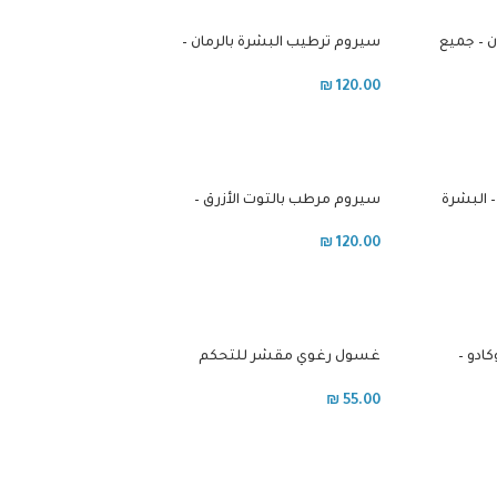
ن – جميع
سيروم ترطيب البشرة بالرمان –
جميع انواع البشرة
₪
120.00
– البشرة
سيروم مرطب بالتوت الأزرق –
البشرة الجافة
₪
120.00
ادو –
غسول رغوي مقشر للتحكم
بالمسام – البشرة الدهنية
₪
55.00