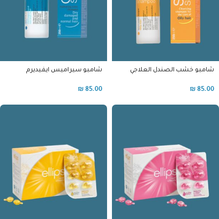
شامبو خشب الصندل العلاجي
شامبو سيراميس ايفيديرم
للشعر الدهني و القشرة
العلاجي للشعر العادي و الجاف
₪
85.00
₪
85.00