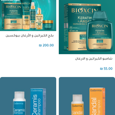
بكج الكيراتين و الأرغان بيوكسين
₪
200.00
شامبو الكيراتين و الارغان
بيوكسين
₪
55.00