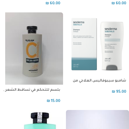
₪
60.00
₪
60.00
شامبو سيبوفاليس العلاجي من
سيسيديرما للشعر الدهني و
بلسم للتحكم في تساقط الشعر ,
القشرة
₪
95.00
للشعر الخفيف
₪
15.00