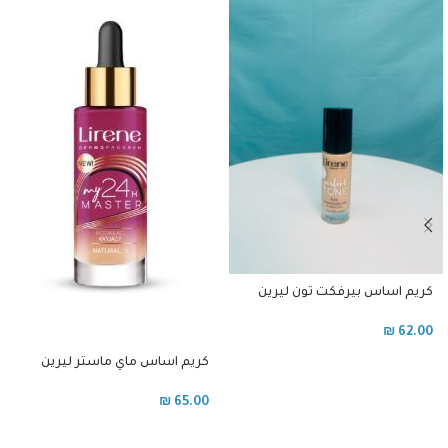
كريم اساس بيرفكت تون ليرين
درجة 103 وسط
₪
62.00
كريم اساس ماي ماستر ليرين
تغطية عالية جدا
₪
65.00