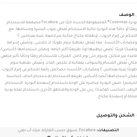
الوصف
بودرة Covermax® المضغوطة الجديدة كليًا من Focallure مصممة للاستخدام
رطبًا أو جافًا! هذه البودرة ثنائية الاستخدام تُغطي عيوب البشرة ومسامها، مع
التحكم في إفراز الزيوت، لإطلالة مكياج مثالية غير لامعة. غنية بفيتامين C
ومضادات الأكسدة، مما يُعطي تغطية تدوم طويلًا. لا تتلاشى، وتُضفي إشراقة
وتفتيحًا فريدًا. يُضفي ترطيبها لونًا طبيعيًا أكثر كثافة، ويمكن استخدامها كأساس/
قاعدة غير متكتل، ويدوم حتى يوم كامل. الميزات للاستخدام رطبًا وجافًا تأثير مطفي
مثالي تُغطي المسام والشوائب بفعالية لا تمتص الماء، وتُعطي تغطية تدوم
طويلًا غنية بفيتامين C ومضادات الأكسدة خصائص رائعة للتحكم في إفراز الزيوت
يمكن استخدامها أيضًا كأساس طريقة الاستخدام للاستخدام الجاف (مناسبة
للترميم): ضعي البودرة مباشرة على الوجه باستخدام إسفنجة البودرة. الاستخدام
الرطب (مناسب كقاعدة): ربتي على الوجه والمناطق الأخرى باستخدام نفخة بودرة
مبللة أو إسفنجة مكياج.
الشحن والتوصيل
التصنيفات:
Focallure
,
تسوق حسب الماركة
,
ميك أب طبي