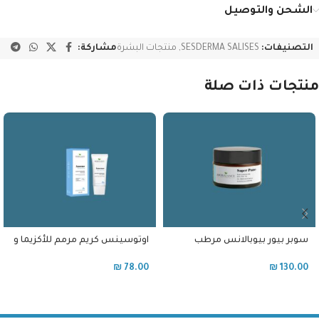
الشحن والتوصيل
التصنيفات:
SESDERMA SALISES
,
منتجات البشرة
مشاركة:
منتجات ذات صلة
سوبر بيور بيوبالانس مرطب
اوتوسينس كريم مرمم للأكزيما و
للبشرة الدهنية و المختلطة مع
الجفاف العميق
نيوسيناميد
₪
78.00
₪
130.00