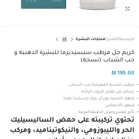
Click to enlarge
الرئيسية
المتجر
منتجات البشرة
كريم جل مرطب سيسيديرما للبشرة الدهنية و
حب الشباب (نسخة)
₪
195.00
ترطيب للبشرة المعرضة لحب الشباب.
يساعد على تقليل الزيوت الزائدة.
يلطف البشرة دون أن يترك إحساساً دهنياً.
شعور بالانتعاش.
تأثير مقشر ومزيل للطبقة القرنية.
تحتوي تركيبته على حمض الساليسيليك
الحر والليبوزومي، والنيكوتيناميد، ومركب