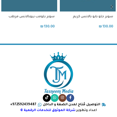
سوبر جلو بايو بالانس كريم
سوبر بلومب بيوبالانس مرطب
ترطيب و نضارة مع فيتامين سي
الوجه بالكولاجين و حمض
الهيالورونيك للبشرة العادية و
₪
130.00
₪
130.00
الجافة
التوصيل مُتاح لمدن الضفة و الداخل
972592439487+
اعداد وتطوير
شركة الموثوق للخدمات الرقمية ©