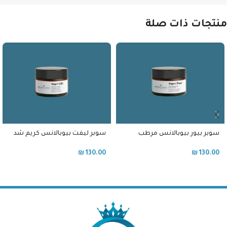
منتجات ذات صلة
سوبر بيور بيوبالانس مرطب
سوبر ليفت بيوبالانس كريم شد
للبشرة الدهنية و المختلطة مع
الوجه وحماية من الضوء الأزرق
نيوسيناميد
بالريتينول
₪
130.00
₪
130.00