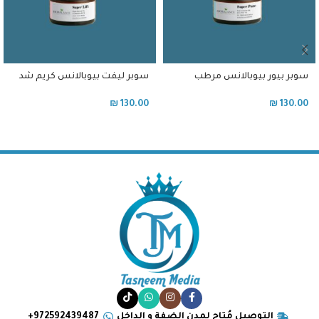
سوبر بيور بيوبالانس مرطب
سوبر ليفت بيوبالانس كريم شد
للبشرة الدهنية و المختلطة مع
الوجه وحماية من الضوء الأزرق
نيوسيناميد
بالريتينول
₪
130.00
₪
130.00
التوصيل مُتاح لمدن الضفة و الداخل
972592439487+