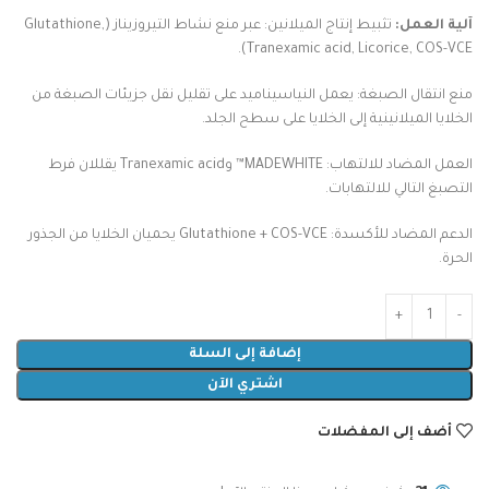
آلية العمل:
تثبيط إنتاج الميلانين: عبر منع نشاط التيروزيناز (Glutathione,
Tranexamic acid, Licorice, COS-VCE).
منع انتقال الصبغة: يعمل النياسيناميد على تقليل نقل جزيئات الصبغة من
الخلايا الميلانينية إلى الخلايا على سطح الجلد.
العمل المضاد للالتهاب: MADEWHITE™ وTranexamic acid يقللان فرط
التصبغ التالي للالتهابات.
الدعم المضاد للأكسدة: Glutathione + COS-VCE يحميان الخلايا من الجذور
الحرة.
إضافة إلى السلة
اشتري الآن
أضف إلى المفضلات