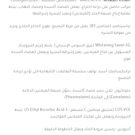
المادة الفعالة:
MADEWHITE™ (مستخلص السنتيلا – ميديكاسوسايد):
مركب حاصل على براءة اختراع، يعمل كمضاد أكسدة ومضاد التهاب، يثبط
عملية إنتاج صبغة الجلد (الميلانين) ويعيد للبشرة إشراقتها.
نياسيناميد (فيتامين B3): يقلل من فرط التصبغ، يقوي الحاجز الجلدي ويزيد
من نعومة البشرة.
Whitening Saver-SG (عرق السوس الإسباني): يثبط إنزيم التيروزيناز
المسؤول عن انتاج الميلانين، يعزز إشراقة البشرة ويعمل كمضاد أكسدة
قوي.
ترانيكساميك أسيد: يوقف سلسلة التفاعلات الالتهابية التي تؤدي لزيادة
التصبغ.
جلوتاثيون: ثلاثي ببتيد مضاد أكسدة، يحوّل صبغة الميلانين الداكنة
(Eumelanin) إلى الفاتحة (Pheomelanin).
COS-VCE (مشتق فيتامين C مستقر – 3-O-Ethyl Ascorbic Acid): يثبط
التيروزيناز ويعمل على تفكيك الميلانين المؤكسد.
أدينوزين: يحسن مرونة الجلد ويقلل الخطوط الدقيقة.