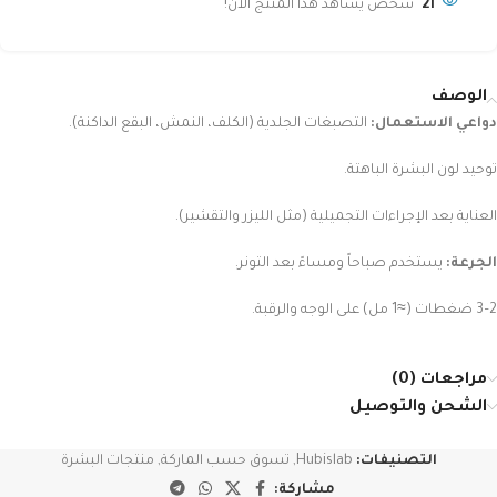
21
شخص يشاهد هذا المنتج الآن!
الوصف
دواعي الاستعمال:
التصبغات الجلدية (الكلف، النمش، البقع الداكنة).
توحيد لون البشرة الباهتة.
العناية بعد الإجراءات التجميلية (مثل الليزر والتقشير).
الجرعة:
يستخدم صباحاً ومساءً بعد التونر.
2–3 ضغطات (≈1 مل) على الوجه والرقبة.
مراجعات (0)
الشحن والتوصيل
التصنيفات:
Hubislab
,
تسوق حسب الماركة
,
منتجات البشرة
مشاركة: