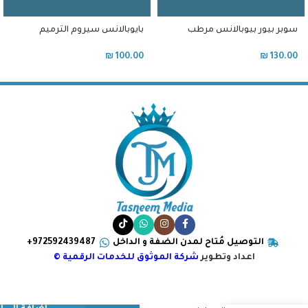
سوبر بيور بيوبالانس مرطب
بايوبالانس سيروم الترميم
للبشرة الدهنية و المختلطة مع
والتجديد الليلي
نيوسيناميد
₪
100.00
₪
130.00
التوصيل مُتاح لمدن الضفة و الداخل
972592439487+
اعداد وتطوير
شركة الموثوق للخدمات الرقمية ©