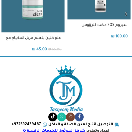
سيروم SOS مضاد للرؤوس
السوداء
₪
100.00
هلو كلين بلسم مزيل المكياج مع
حمض الأوليانوليك للبشرة
الدهنية و المختلطة
₪
45.00
₪
65.00
التوصيل مُتاح لمدن الضفة و الداخل
972592439487+
اعداد وتطوير
شركة الموثوق للخدمات الرقمية ©