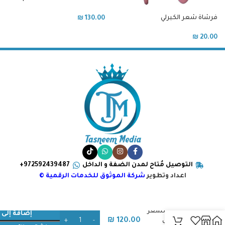
CLEANSING PEEL FOR THE SCALP
WITH HAIR LOSS AND DANDRUFF
فرشاة شعر الكيرلي
₪
130.00
PROBLEM(مقشّر لفروة الرأس)
₪
20.00
التوصيل مُتاح لمدن الضفة و الداخل
972592439487+
اعداد وتطوير
شركة الموثوق للخدمات الرقمية ©
كبسولات
فيتامين الشعر
إضافة إلى 
₪
120.00
من إليبس