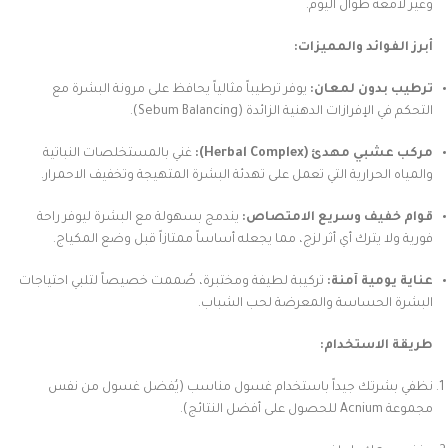
وغير لامعة طوال اليوم.
أبرز الفوائد والمميزات:
ترطيب بدون لمعان:
يوفر ترطيباً مثالياً يحافظ على مرونة البشرة مع
التحكم في الإفرازات الدهنية الزائدة (Sebum Balancing).
مركب عشبي مهدئ (Herbal Complex):
غني بالمستخلصات النباتية
والمياه الحرارية التي تعمل على تهدئة البشرة المتهيجة وتخفيف الاحمرار.
قوام خفيف وسريع الامتصاص:
يندمج بسهولة مع البشرة ليوفر راحة
فورية ولا يترك أي أثر لزج، مما يجعله أساساً ممتازاً قبل وضع المكياج.
عناية يومية آمنة:
تركيبة لطيفة ومختبرة، صُممت خصيصاً لتلبي احتياجات
البشرة الحساسة والمعرضة لحب الشباب.
طريقة الاستخدام:
نظفي بشرتك جيداً باستخدام غسول مناسب (يُفضل غسول من نفس
مجموعة Acnium للحصول على أفضل النتائج).