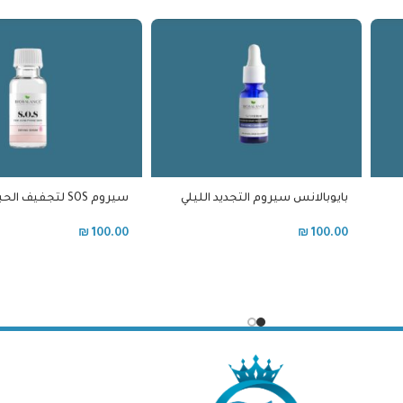
بايوبالانس سيروم التجديد الليلي
سيروم SOS لتجفيف الحبوب
لمحيط العين بالريتينول
₪
100.00
₪
100.00