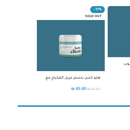
-31%
SOLD OUT
مرطب البشرة الده
بيوبالانس
هلو كلين بلسم مزيل المكياج مع
₪
85.00
حمض الأوليانوليك للبشرة الدهنية
و المختلطة
₪
45.00
₪
65.00